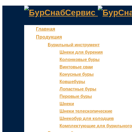
БурСнабСервис
Главная
Продукция
Бурильный инструмент
Шнеки для бурения
Колонковые буры
Винтовые сваи
Конусные буры
Ковшебуры
Лопастные буры
Перовые буры
Шнеки
Шнеки телескопические
Шнекобур для колодцев
Комплектующие для бурильного