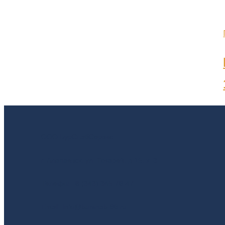
ООО БурСнабСервис
г. Алапаевск, ул. Токарей, д.15, к. 3
Телефон: 8 (343) 345-76-47
Email: info@bursnab-96.ru