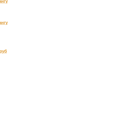
ангу
ангу
руб