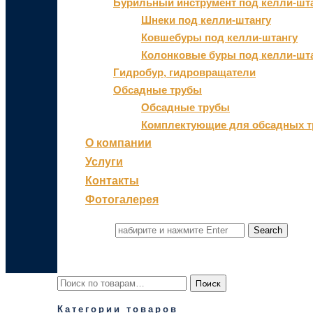
Бурильный инструмент под келли-шт
Шнеки под келли-штангу
Ковшебуры под келли-штангу
Колонковые буры под келли-шт
Гидробур, гидровращатели
Обсадные трубы
Обсадные трубы
Комплектующие для обсадных т
О компании
Услуги
Контакты
Фотогалерея
Search for
Искать:
Поиск
Категории товаров